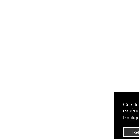
Ce site
expérie
Politiq
Re