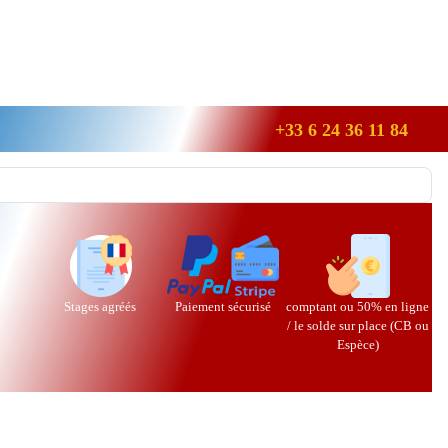
+33 6 24 36 11 84
Stages agréés
Paiement sécurisé
comptant ou 50% en ligne
/ le solde sur place (CB ou
Espèce)