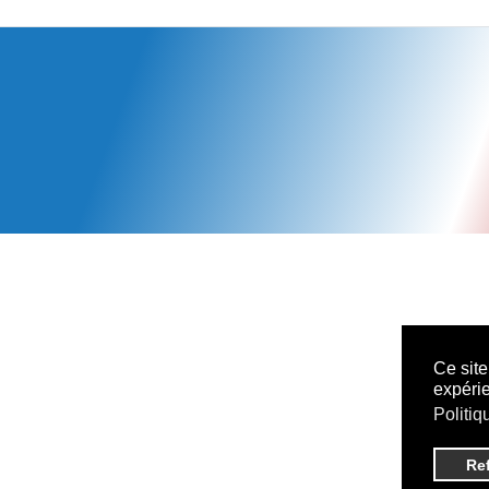
Ce site
expérie
Politiq
Re