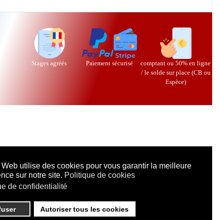
Stages agréés
Paiement sécurisé
comptant ou 50% en ligne
/ le solde sur place (CB ou
Espèce)
 Web utilise des cookies pour vous garantir la meilleure
nce sur notre site.
Politique de cookies
ue de confidentialité
fuser
Autoriser tous les cookies