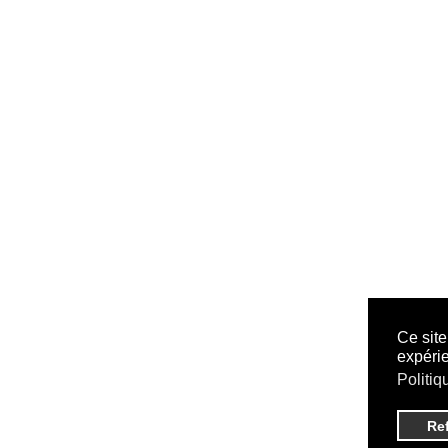
Ce site
expérie
Politiq
Re