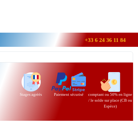
+33 6 24 36 11 84
Stages agréés
Paiement sécurisé
comptant ou 50% en ligne
/ le solde sur place (CB ou
Espèce)